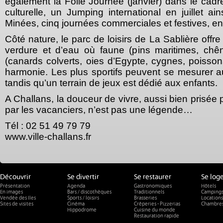
également la Folle Journée (janvier) dans le cadr
culturelle, un Jumping international en juillet ai
Minées, cinq journées commerciales et festives, e
Côté nature, le parc de loisirs de La Sablière off
verdure et d’eau où faune (pins maritimes, chên
(canards colverts, oies d’Egypte, cygnes, poissons
harmonie. Les plus sportifs peuvent se mesurer 
tandis qu’un terrain de jeux est dédié aux enfants.
A Challans, la douceur de vivre, aussi bien prisée 
par les vacanciers, n’est pas une légende…
Tél : 02 51 49 79 79
www.ville-challans.fr
Découvrir
Se divertir
Se restaurer
Se log
Présentation
Agenda
Gastronomiques
Hôtels
En images
Bars / discothèques
Traditionnels
Camping
Vendée des Iles
Sports / loisirs
Brasseries
Locations
Sites de visites
Cinéma
Crêperies - Pizzerias
Chambres
Hippodrome
Cuisine du monde
Restauration rapide