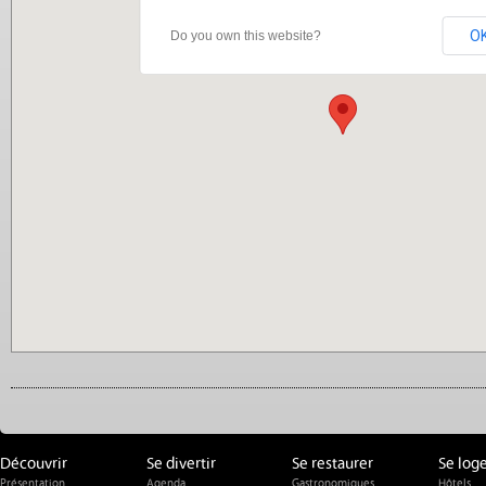
O
Do you own this website?
Découvrir
Se divertir
Se restaurer
Se log
Présentation
Agenda
Gastronomiques
Hôtels