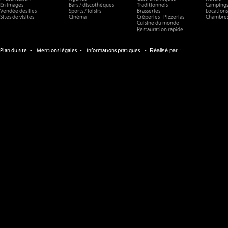
En images
Bars / discothèques
Traditionnels
Camping
Vendée des Iles
Sports / loisirs
Brasseries
Locations
Sites de visites
Cinéma
Crêperies - Pizzerias
Chambres
Cuisine du monde
Restauration rapide
-
-
-
Réalisé par :
Plan du site
Mentions légales
Informations pratiques