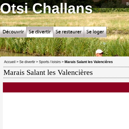
Otsi Challans
B
Découvrir
Se divertir
Se restaurer
Se loger
Accueil
>
Se divertir
>
Sports / loisirs
>
Marais Salant les Valencières
Marais Salant les Valencières