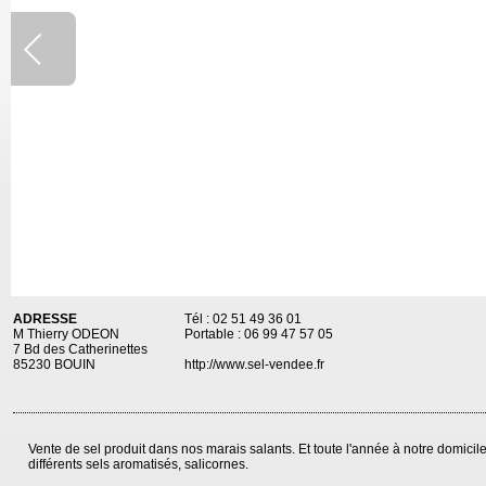
ADRESSE
Tél : 02 51 49 36 01
M Thierry ODEON
Portable : 06 99 47 57 05
7 Bd des Catherinettes
85230 BOUIN
http://www.sel-vendee.fr
Vente de sel produit dans nos marais salants. Et toute l'année à notre domicile :
différents sels aromatisés, salicornes.