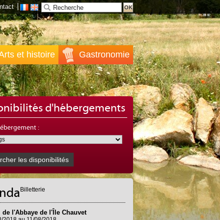
ntact
Arts et histoire
Gastronomie
onibilités d'hébergements
hébergement :
nda
Billetterie
l de l'Abbaye de l'Île Chauvet
8/2018
au
11/08/2018