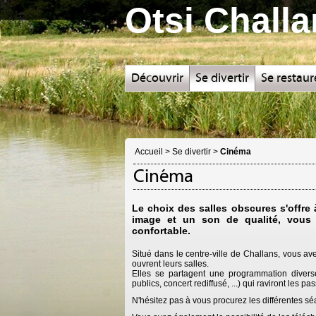
Otsi Chall
Découvrir
Se divertir
Se restaur
Accueil
>
Se divertir
>
Cinéma
Cinéma
Le choix des salles obscures s'offre
image et un son de qualité, vous 
confortable.
Situé dans le centre-ville de Challans, vous ave
ouvrent leurs salles.
Elles se partagent une programmation diverse 
publics, concert rediffusé, ...) qui raviront les 
N'hésitez pas à vous procurez les différentes sé