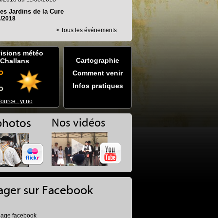
des Jardins de la Cure
8/2018
> Tous les événements
isions météo
Cartographie
Challans
°
Comment venir
Infos pratiques
°
Site mobile
ource : yr.no
photos
Nos vidéos
ager sur Facebook
page facebook