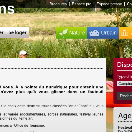
ans
Brochures
Espace pro
Espace presse
Co
er
Se loger
Nature
Urbain
Disp
Type d'
 à vous. A la pointe du numérique pour obtenir une
n'avez plus qu'à vous glisser dans un fauteuil
z le choix entre deux structures classées "Art et Essai" qui vous
Age
et variée (documentaires, sorties nationales, festival jeunes
passionnés du 7ème art.
ances à l'Office de Tourisme.
Festiva
Du
04/0