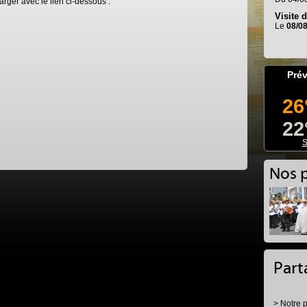
arger avec le lien ci-dessous :
Visite 
Le
08/0
Prév
26
22
S
Nos 
Part
> Notre 