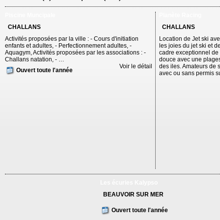
Piscine Muncipale
Planète Racing
CHALLANS
CHALLANS
Activités proposées par la ville : - Cours d'initiation
Location de Jet ski av
enfants et adultes, - Perfectionnement adultes, -
les joies du jet ski et
Aquagym, Activités proposées par les associations : -
cadre exceptionnel de
Challans natation, - …
douce avec une plages
Voir le détail
des iles. Amateurs de s
Ouvert toute l'année
avec ou sans permis su
Les écuries Kalypso
BEAUVOIR SUR MER
Ouvert toute l'année