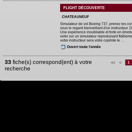
FLIGHT DÉCOUVERTE
CHATEAUNEUF
Simulateur de vol Boeing 737, prenez les co
sous le regard bienveillant d'un instructeur. 
Une expérience inoubliable et forte en émotio
voler sur un simulateur reproduisant fidèlem
votre instructeur sera votre copilote le …
Ouvert toute l'année
33
fiche(s) correspond(ent) à votre
1
recherche
latlng.push(tempoMarker); var contentString = '
'+ '
Wellness réflexologie et massage bien être
'+ ''+ '
'+ '
'+ '
> En savoir plus
'+ '
'; var infowindow = new google.maps.InfoWindow({ content: contentString, maxWid
google.maps.LatLng(46.83543,-1.88279), map: map, title:"Wellness réflexologie et 
google.maps.event.addListener(markersArray[(markersArray.length - 1)], 'click', func
this); }); tempoMarker = new google.maps.LatLng(46.90662,-1.93627); latlng.push(