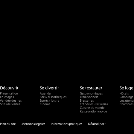
Découvrir
Se divertir
Se restaurer
Se loge
Présentation
Agenda
Gastronomiques
Hôtels
En images
Bars / discothèques
Traditionnels
Campings
Vendée des Iles
Sports / loisirs
Brasseries
Locations 
Sites de visites
Cinéma
Crêperies - Pizzerias
Chambres 
Cuisine du monde
Restauration rapide
-
-
-
Réalisé par :
Plan du site
Mentions légales
Informations pratiques