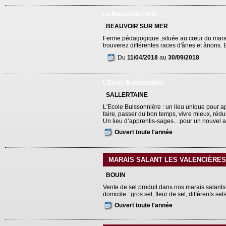
La Maison de l'Ane
BEAUVOIR SUR MER
Ferme pédagogique ,située au cœur du marais
trouverez différentes races d'ânes et ânons.
Du
11/04/2018
au
30/09/2018
L'Ecole Buissonnière
SALLERTAINE
L'Ecole Buissonnière : un lieu unique pour a
faire, passer du bon temps, vivre mieux, réd
Un lieu d’apprentis-sages... pour un nouvel ar
Ouvert toute l'année
MARAIS SALANT LES VALENCIÈRES
BOUIN
Vente de sel produit dans nos marais salants.
domicile : gros sel, fleur de sel, différents s
Ouvert toute l'année